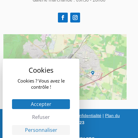
Cookies ? Vous avez le
contrôle !
Accepter
Mentions légales
|
Politique de confidentialité
|
Plan du
Refuser
site
|
Galerie Bonne Source ©2023
Personnaliser