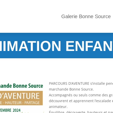
Galerie Bonne Source
IMATION ENFA
PARCOURS D’AVENTURE s’installe pend
marchande Bonne Source.
Accompagnés ou seuls comme des gra
découvrent et apprennent l’escalade 
animateur.
Équilibre, découverte, hauteurs et pa